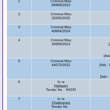
1
Criminal Misc
68968/2023
2
Criminal Misc
20285/2025
3
Criminal Misc
40684/2024
4
Criminal Misc
39999/2024
[
[Adv
5
Criminal Misc
44073/2022
[Adv : 
[Adv :
6
In re
Habiganj
Tender No. : 94339
7
In re
Chattogram
Tender No. :