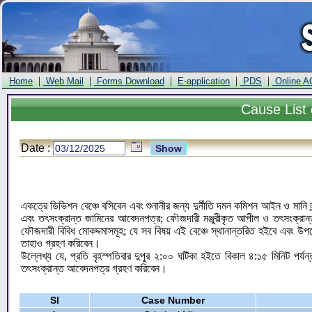
|
|
|
|
|
Home
Web Mail
Forms Download
E-application
PDS
Online A
Cause
List 
Date :
একত্রে ডিভিশন বেঞ্চে বসিবেন এবং শুনানীর জন্য দুর্নীতি দমন কমিশন আইন ও মান
এবং তৎসংক্রান্ত জামিনের আবেদনপত্র; ফৌজদারী মঞ্জুরীকৃত আপীল ও তৎসংক্রান
ফৌজদারী বিবিধ মোকদ্দমাসমূহ; যে সব বিষয় এই বেঞ্চে স্থানান্তরিত হইবে এবং উপ
তাহাও গ্রহণ করিবেন।
উল্লেখ্য যে, প্রতি বৃহস্পতিবার দুপুর ২:০০ ঘটিকা হইতে বিকাল ৪:১৫ মিনিট পর্
তৎসংক্রান্ত আবেদনপত্র গ্রহণ করিবেন।
Sl
Case Number