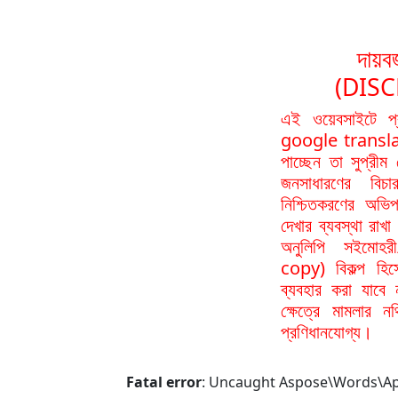
দায়বর
(DIS
এই ওয়েবসাইটে প
google translat
পাচ্ছেন তা সুপ্রীম
জনসাধারণের বিচা
নিশ্চিতকরণের অভিপ
দেখার ব্যবস্থা রা
অনুলিপি সইমোহর
copy) বিকল্প হিস
ব্যবহার করা যাবে
ক্ষেত্রে মামলার 
প্রণিধানযোগ্য।
Fatal error
: Uncaught Aspose\Words\ApiE