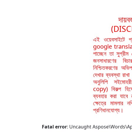
দায়বর
(DIS
এই ওয়েবসাইটে প
google translat
পাচ্ছেন তা সুপ্রীম
জনসাধারণের বিচা
নিশ্চিতকরণের অভিপ
দেখার ব্যবস্থা রা
অনুলিপি সইমোহর
copy) বিকল্প হিস
ব্যবহার করা যাবে
ক্ষেত্রে মামলার 
প্রণিধানযোগ্য।
Fatal error
: Uncaught Aspose\Words\ApiE