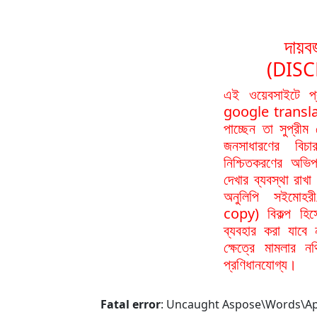
দায়বর
(DIS
এই ওয়েবসাইটে প
google translat
পাচ্ছেন তা সুপ্রীম
জনসাধারণের বিচা
নিশ্চিতকরণের অভিপ
দেখার ব্যবস্থা রা
অনুলিপি সইমোহর
copy) বিকল্প হিস
ব্যবহার করা যাবে
ক্ষেত্রে মামলার 
প্রণিধানযোগ্য।
Fatal error
: Uncaught Aspose\Words\ApiE