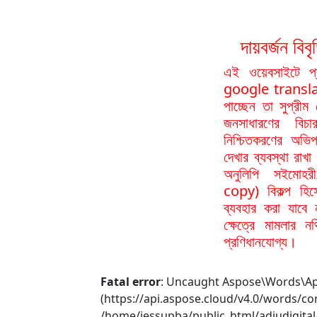
দায়বর্জন ব
এই ওয়েবসাইটে প
google translat
পাচ্ছেন তা সুপ্রীম
জনসাধারণের বিচা
নিশ্চিতকরণের অভিপ
দেখার ব্যবস্থা রা
অনুলিপি সইমোহর
copy) বিকল্প হিস
ব্যবহার করা যাবে
ক্ষেত্রে মামলার 
প্রণিধানযোগ্য।
Fatal error
: Uncaught Aspose\Words\ApiE
(https://api.aspose.cloud/v4.0/words/co
/home/jessupba/public_html/adjudigita