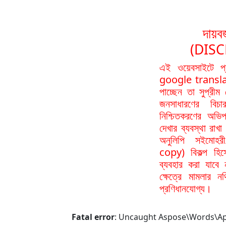
দায়বর
(DIS
এই ওয়েবসাইটে প
google translat
পাচ্ছেন তা সুপ্রীম
জনসাধারণের বিচা
নিশ্চিতকরণের অভিপ
দেখার ব্যবস্থা রা
অনুলিপি সইমোহর
copy) বিকল্প হিস
ব্যবহার করা যাবে
ক্ষেত্রে মামলার 
প্রণিধানযোগ্য।
Fatal error
: Uncaught Aspose\Words\ApiE