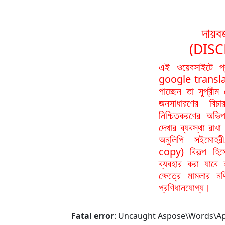
দায়বর
(DIS
এই ওয়েবসাইটে প
google translat
পাচ্ছেন তা সুপ্রীম
জনসাধারণের বিচা
নিশ্চিতকরণের অভিপ
দেখার ব্যবস্থা রা
অনুলিপি সইমোহর
copy) বিকল্প হিস
ব্যবহার করা যাবে
ক্ষেত্রে মামলার 
প্রণিধানযোগ্য।
Fatal error
: Uncaught Aspose\Words\ApiE