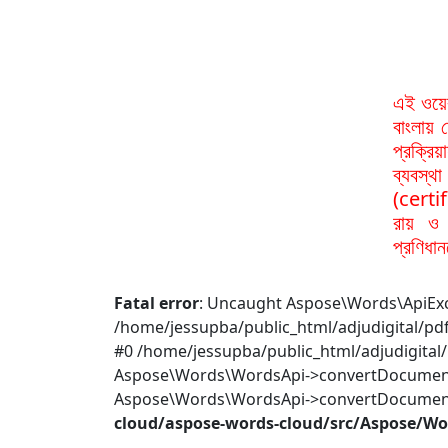
এই ওয়ে
বাংলায় 
প্রক্রি
ব্যবস্
(certif
রায় ও 
প্রণিধা
Fatal error
: Uncaught Aspose\Words\ApiExce
/home/jessupba/public_html/adjudigital/p
#0 /home/jessupba/public_html/adjudigita
Aspose\Words\WordsApi->convertDocumentWi
Aspose\Words\WordsApi->convertDocument(
cloud/aspose-words-cloud/src/Aspose/W