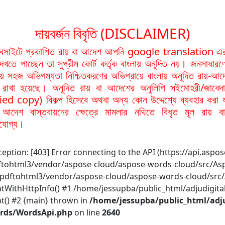
দায়বর্জন বিবৃতি (DISCLAIMER)
বসাইটে প্রকাশিত রায় বা আদেশ আপনি google translation এর 
দেখতে পাচ্ছেন তা সুপ্রীম কোর্ট কর্তৃক বাংলায় অনূদিত নয়। জনসাধারণে
য়ায় সহজ অভিগম্যতা নিশ্চিতকরণের অভিপ্রায়ে বাংলায় অনূদিত রায়-আদ
থা রাখা হয়েছে। অনূদিত রায় বা আদেশের অনুলিপি সইমোহরী/জাবেদ
ied copy) বিকল্প হিসেবে অথবা অন্য কোন উদ্দেশ্যে ব্যবহার করা 
আদেশ বাস্তবায়নের ক্ষেত্রে মামলার নথিতে বিধৃত মূল রায় 
নযোগ্য।
ption: [403] Error connecting to the API (https://api.aspo
dftohtml3/vendor/aspose-cloud/aspose-words-cloud/src/As
l/pdftohtml3/vendor/aspose-cloud/aspose-words-cloud/sr
thHttpInfo() #1 /home/jessupba/public_html/adjudigital
) #2 {main} thrown in
/home/jessupba/public_html/adju
ords/WordsApi.php
on line
2640