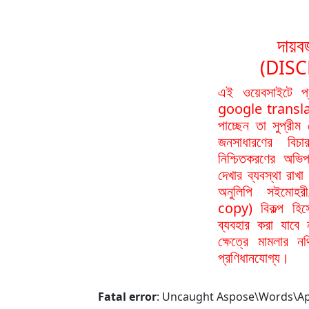
দায়বর
(DIS
এই ওয়েবসাইটে প
google translat
পাচ্ছেন তা সুপ্রীম
জনসাধারণের বিচা
নিশ্চিতকরণের অভিপ
দেখার ব্যবস্থা রা
অনুলিপি সইমোহর
copy) বিকল্প হিস
ব্যবহার করা যাবে
ক্ষেত্রে মামলার 
প্রণিধানযোগ্য।
Fatal error
: Uncaught Aspose\Words\ApiE