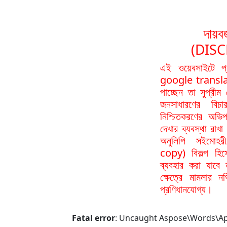
দায়বর
(DIS
এই ওয়েবসাইটে প
google translat
পাচ্ছেন তা সুপ্রীম
জনসাধারণের বিচা
নিশ্চিতকরণের অভিপ
দেখার ব্যবস্থা রা
অনুলিপি সইমোহর
copy) বিকল্প হিস
ব্যবহার করা যাবে
ক্ষেত্রে মামলার 
প্রণিধানযোগ্য।
Fatal error
: Uncaught Aspose\Words\ApiE