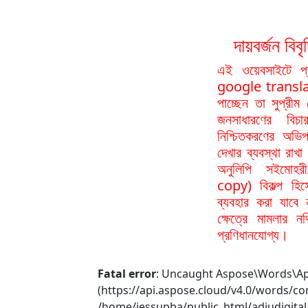
দায়বর্জন ব
এই ওয়েবসাইটে প
google translat
পাচ্ছেন তা সুপ্রীম
জনসাধারণের বিচা
নিশ্চিতকরণের অভিপ
দেখার ব্যবস্থা রা
অনুলিপি সইমোহর
copy) বিকল্প হিস
ব্যবহার করা যাবে
ক্ষেত্রে মামলার 
প্রণিধানযোগ্য।
Fatal error
: Uncaught Aspose\Words\ApiE
(https://api.aspose.cloud/v4.0/words/co
/home/jessupba/public_html/adjudigita