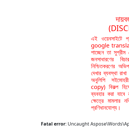
দায়বর
(DIS
এই ওয়েবসাইটে প
google translat
পাচ্ছেন তা সুপ্রীম
জনসাধারণের বিচা
নিশ্চিতকরণের অভিপ
দেখার ব্যবস্থা রা
অনুলিপি সইমোহর
copy) বিকল্প হিস
ব্যবহার করা যাবে
ক্ষেত্রে মামলার 
প্রণিধানযোগ্য।
Fatal error
: Uncaught Aspose\Words\ApiE