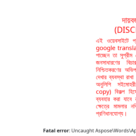
দায়বর
(DIS
এই ওয়েবসাইটে প
google translat
পাচ্ছেন তা সুপ্রীম
জনসাধারণের বিচা
নিশ্চিতকরণের অভিপ
দেখার ব্যবস্থা রা
অনুলিপি সইমোহর
copy) বিকল্প হিস
ব্যবহার করা যাবে
ক্ষেত্রে মামলার 
প্রণিধানযোগ্য।
Fatal error
: Uncaught Aspose\Words\ApiE