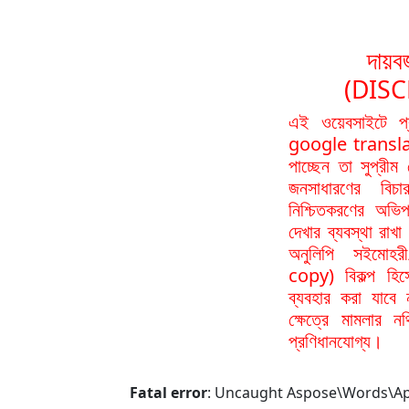
দায়বর
(DIS
এই ওয়েবসাইটে প
google translat
পাচ্ছেন তা সুপ্রীম
জনসাধারণের বিচা
নিশ্চিতকরণের অভিপ
দেখার ব্যবস্থা রা
অনুলিপি সইমোহর
copy) বিকল্প হিস
ব্যবহার করা যাবে
ক্ষেত্রে মামলার 
প্রণিধানযোগ্য।
Fatal error
: Uncaught Aspose\Words\ApiE